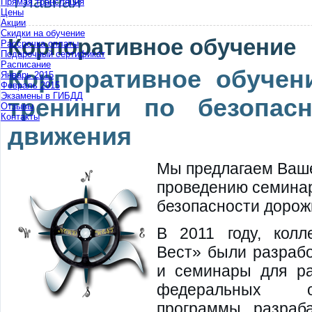
Главная
Прямая трансляция
Цены
Вы здесь
Акции
Скидки на обучение
Корпоративное обучение
Рассрочка оплаты
Подарочный сертификат
Расписание
Корпоративное обучен
Январь 2015
Февраль 2015
Экзамены в ГИБДД
тренинги по безопас
Отзывы
Контакты
движения
Мы предлагаем Ваше
проведению семинар
безопасности дорож
В 2011 году, колл
Вест» были разраб
и семинары для ра
федеральных о
программы разраб