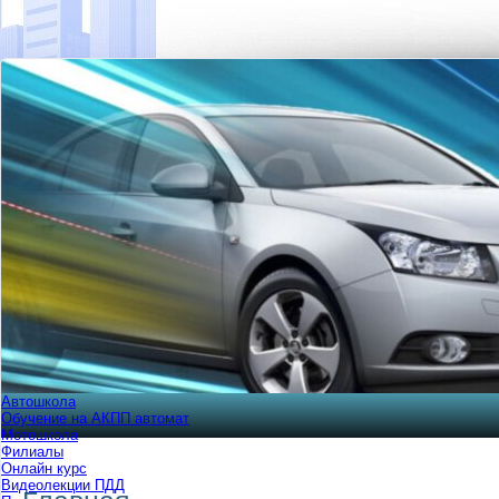
Автошкола
Обучение на АКПП автомат
Мотошкола
Филиалы
Онлайн курс
Видеолекции ПДД